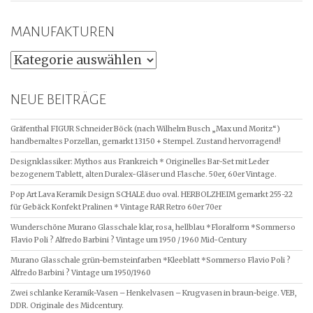
MANUFAKTUREN
MANUFAKTUREN
NEUE BEITRÄGE
Gräfenthal FIGUR Schneider Böck (nach Wilhelm Busch „Max und Moritz“)
handbemaltes Porzellan, gemarkt 13150 + Stempel. Zustand hervorragend!
Designklassiker: Mythos aus Frankreich * Originelles Bar-Set mit Leder
bezogenem Tablett, alten Duralex-Gläser und Flasche. 50er, 60er Vintage.
Pop Art Lava Keramik Design SCHALE duo oval. HERBOLZHEIM gemarkt 255-22
für Gebäck Konfekt Pralinen * Vintage RAR Retro 60er 70er
Wunderschöne Murano Glasschale klar, rosa, hellblau *Floralform *Sommerso
Flavio Poli ? Alfredo Barbini ? Vintage um 1950 / 1960 Mid-Century
Murano Glasschale grün-bernsteinfarben *Kleeblatt *Sommerso Flavio Poli ?
Alfredo Barbini ? Vintage um 1950/1960
Zwei schlanke Keramik-Vasen – Henkelvasen – Krugvasen in braun-beige. VEB,
DDR. Originale des Midcentury.