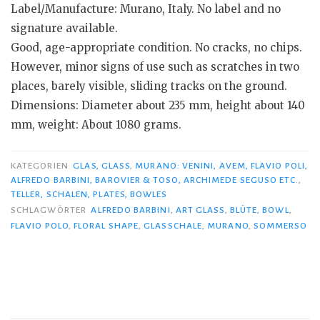
Label/Manufacture: Murano, Italy. No label and no
signature available.
Good, age-appropriate condition. No cracks, no chips.
However, minor signs of use such as scratches in two
places, barely visible, sliding tracks on the ground.
Dimensions: Diameter about 235 mm, height about 140
mm, weight: About 1080 grams.
KATEGORIEN
GLAS, GLASS
,
MURANO: VENINI, AVEM, FLAVIO POLI,
ALFREDO BARBINI, BAROVIER & TOSO, ARCHIMEDE SEGUSO ETC.
,
TELLER, SCHALEN, PLATES, BOWLES
SCHLAGWÖRTER
ALFREDO BARBINI
,
ART GLASS
,
BLÜTE
,
BOWL
,
FLAVIO POLO
,
FLORAL SHAPE
,
GLASSCHALE
,
MURANO
,
SOMMERSO