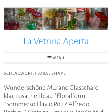
Zum
Inhalt
springen
La Vetrina Aperta
MENÜ
SCHLAGWORT:
FLORAL SHAPE
Wunderschöne Murano Glasschale
klar, rosa, hellblau *Floralform
*Sommerso Flavio Poli ? Alfredo