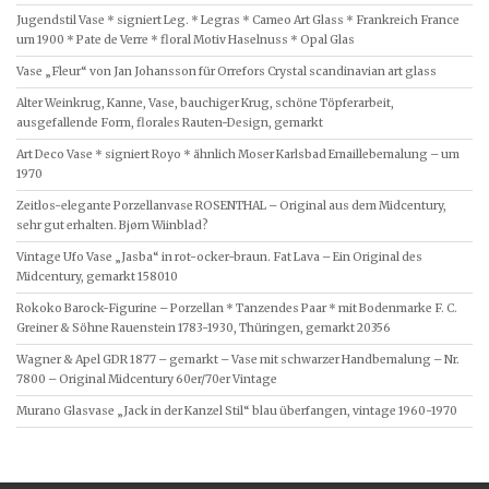
Jugendstil Vase * signiert Leg. * Legras * Cameo Art Glass * Frankreich France
um 1900 * Pate de Verre * floral Motiv Haselnuss * Opal Glas
Vase „Fleur“ von Jan Johansson für Orrefors Crystal scandinavian art glass
Alter Weinkrug, Kanne, Vase, bauchiger Krug, schöne Töpferarbeit,
ausgefallende Form, florales Rauten-Design, gemarkt
Art Deco Vase * signiert Royo * ähnlich Moser Karlsbad Emaillebemalung – um
1970
Zeitlos-elegante Porzellanvase ROSENTHAL – Original aus dem Midcentury,
sehr gut erhalten. Bjørn Wiinblad?
Vintage Ufo Vase „Jasba“ in rot-ocker-braun. Fat Lava – Ein Original des
Midcentury, gemarkt 158010
Rokoko Barock-Figurine – Porzellan * Tanzendes Paar * mit Bodenmarke F. C.
Greiner & Söhne Rauenstein 1783-1930, Thüringen, gemarkt 20356
Wagner & Apel GDR 1877 – gemarkt – Vase mit schwarzer Handbemalung – Nr.
7800 – Original Midcentury 60er/70er Vintage
Murano Glasvase „Jack in der Kanzel Stil“ blau überfangen, vintage 1960-1970