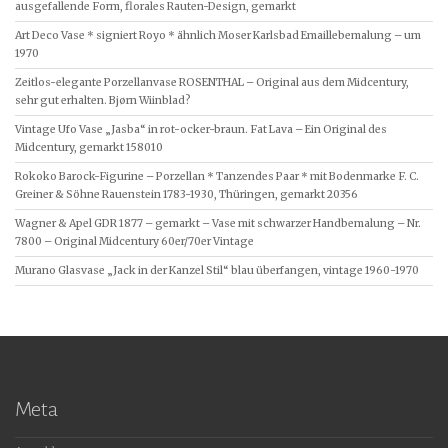
ausgefallende Form, florales Rauten-Design, gemarkt
Art Deco Vase * signiert Royo * ähnlich Moser Karlsbad Emaillebemalung – um
1970
Zeitlos-elegante Porzellanvase ROSENTHAL – Original aus dem Midcentury,
sehr gut erhalten. Bjørn Wiinblad?
Vintage Ufo Vase „Jasba“ in rot-ocker-braun. Fat Lava – Ein Original des
Midcentury, gemarkt 158010
Rokoko Barock-Figurine – Porzellan * Tanzendes Paar * mit Bodenmarke F. C.
Greiner & Söhne Rauenstein 1783-1930, Thüringen, gemarkt 20356
Wagner & Apel GDR 1877 – gemarkt – Vase mit schwarzer Handbemalung – Nr.
7800 – Original Midcentury 60er/70er Vintage
Murano Glasvase „Jack in der Kanzel Stil“ blau überfangen, vintage 1960-1970
Meta