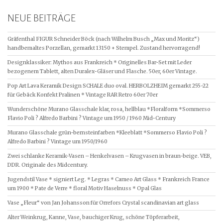
NEUE BEITRÄGE
Gräfenthal FIGUR Schneider Böck (nach Wilhelm Busch „Max und Moritz“)
handbemaltes Porzellan, gemarkt 13150 + Stempel. Zustand hervorragend!
Designklassiker: Mythos aus Frankreich * Originelles Bar-Set mit Leder
bezogenem Tablett, alten Duralex-Gläser und Flasche. 50er, 60er Vintage.
Pop Art Lava Keramik Design SCHALE duo oval. HERBOLZHEIM gemarkt 255-22
für Gebäck Konfekt Pralinen * Vintage RAR Retro 60er 70er
Wunderschöne Murano Glasschale klar, rosa, hellblau *Floralform *Sommerso
Flavio Poli ? Alfredo Barbini ? Vintage um 1950 / 1960 Mid-Century
Murano Glasschale grün-bernsteinfarben *Kleeblatt *Sommerso Flavio Poli ?
Alfredo Barbini ? Vintage um 1950/1960
Zwei schlanke Keramik-Vasen – Henkelvasen – Krugvasen in braun-beige. VEB,
DDR. Originale des Midcentury.
Jugendstil Vase * signiert Leg. * Legras * Cameo Art Glass * Frankreich France
um 1900 * Pate de Verre * floral Motiv Haselnuss * Opal Glas
Vase „Fleur“ von Jan Johansson für Orrefors Crystal scandinavian art glass
Alter Weinkrug, Kanne, Vase, bauchiger Krug, schöne Töpferarbeit,