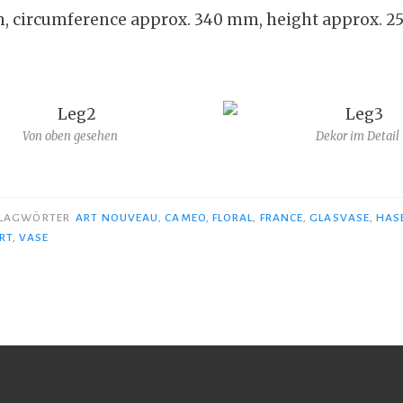
, circumference approx. 340 mm, height approx. 2
Von oben gesehen
Dekor im Detail
LAGWÖRTER
ART NOUVEAU
,
CAMEO
,
FLORAL
,
FRANCE
,
GLASVASE
,
HAS
RT
,
VASE