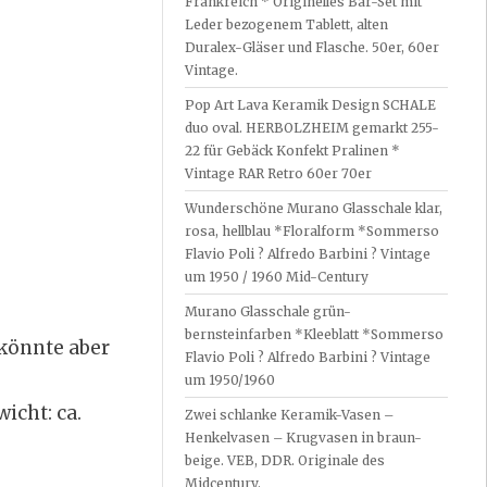
Frankreich * Originelles Bar-Set mit
Leder bezogenem Tablett, alten
Duralex-Gläser und Flasche. 50er, 60er
Vintage.
Pop Art Lava Keramik Design SCHALE
duo oval. HERBOLZHEIM gemarkt 255-
22 für Gebäck Konfekt Pralinen *
Vintage RAR Retro 60er 70er
Wunderschöne Murano Glasschale klar,
rosa, hellblau *Floralform *Sommerso
Flavio Poli ? Alfredo Barbini ? Vintage
um 1950 / 1960 Mid-Century
Murano Glasschale grün-
bernsteinfarben *Kleeblatt *Sommerso
 könnte aber
Flavio Poli ? Alfredo Barbini ? Vintage
um 1950/1960
icht: ca.
Zwei schlanke Keramik-Vasen –
Henkelvasen – Krugvasen in braun-
beige. VEB, DDR. Originale des
Midcentury.