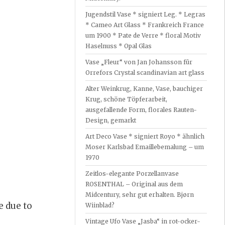
Jugendstil Vase * signiert Leg. * Legras
* Cameo Art Glass * Frankreich France
um 1900 * Pate de Verre * floral Motiv
Haselnuss * Opal Glas
Vase „Fleur“ von Jan Johansson für
Orrefors Crystal scandinavian art glass
Alter Weinkrug, Kanne, Vase, bauchiger
Krug, schöne Töpferarbeit,
ausgefallende Form, florales Rauten-
Design, gemarkt
Art Deco Vase * signiert Royo * ähnlich
Moser Karlsbad Emaillebemalung – um
1970
Zeitlos-elegante Porzellanvase
ROSENTHAL – Original aus dem
Midcentury, sehr gut erhalten. Bjørn
e due to
Wiinblad?
Vintage Ufo Vase „Jasba“ in rot-ocker-