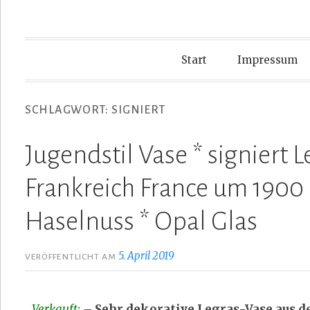
Start
Impressum
SCHLAGWORT:
SIGNIERT
Jugendstil Vase * signiert L
Frankreich France um 1900 *
Haselnuss * Opal Glas
5. April 2019
VERÖFFENTLICHT AM
Verkauft: –
Sehr dekorative Legras-Vase aus de