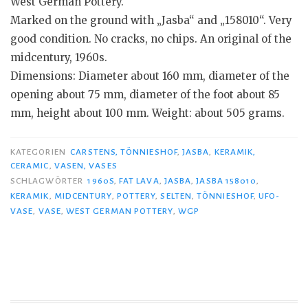
West German Pottery.
Marked on the ground with „Jasba“ and „158010“. Very
good condition. No cracks, no chips. An original of the
midcentury, 1960s.
Dimensions: Diameter about 160 mm, diameter of the
opening about 75 mm, diameter of the foot about 85
mm, height about 100 mm. Weight: about 505 grams.
KATEGORIEN
CARSTENS, TÖNNIESHOF
,
JASBA
,
KERAMIK,
CERAMIC
,
VASEN, VASES
SCHLAGWÖRTER
1960S
,
FAT LAVA
,
JASBA
,
JASBA 158010
,
KERAMIK
,
MIDCENTURY
,
POTTERY
,
SELTEN
,
TÖNNIESHOF
,
UFO-
VASE
,
VASE
,
WEST GERMAN POTTERY
,
WGP