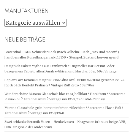
MANUFAKTUREN
MANUFAKTUREN
NEUE BEITRÄGE
Gräfenthal FIGUR Schneider Böck (nach Wilhelm Busch „Max und Moritz“)
handbemaltes Porzellan, gemarkt 13150 + Stempel. Zustand hervorragend!
Designklassiker: Mythos aus Frankreich * Originelles Bar-Set mit Leder
bezogenem Tablett, alten Duralex-Gläser und Flasche. 50er, 60er Vintage.
Pop Art Lava Keramik Design SCHALE duo oval. HERBOLZHEIM gemarkt 255-22
für Gebäck Konfekt Pralinen * Vintage RAR Retro 60er 70er
Wunderschöne Murano Glasschale klar, rosa, hellblau *Floralform *Sommerso
Flavio Poli ? Alfredo Barbini ? Vintage um 1950 / 1960 Mid-Century
Murano Glasschale grün-bernsteinfarben *Kleeblatt *Sommerso Flavio Poli ?
Alfredo Barbini ? Vintage um 1950/1960
Zwei schlanke Keramik-Vasen – Henkelvasen – Krugvasen in braun-beige. VEB,
DDR. Originale des Midcentury.