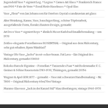
Jugendstil Vase * signiert Leg. * Legras * Cameo Art Glass * Frankreich France
um 1900 * Pate de Verre * floral Motiv Haselnuss * Opal Glas
Vase „Fleur“ von Jan Johansson für Orrefors Crystal scandinavian art glass
Alter Weinkrug, Kanne, Vase, bauchiger Krug, schöne Töpferarbeit,
ausgefallende Form, florales Rauten-Design, gemarkt
Art Deco Vase * signiert Royo * ähnlich Moser Karlsbad Emaillebemalung – um
1970
Zeitlos-elegante Porzellanvase ROSENTHAL – Original aus dem Midcentury,
sehr gut erhalten. Bjørn Wiinblad?
Vintage Ufo Vase „Jasba“ in rot-ocker-braun. Fat Lava – Ein Original des
Midcentury, gemarkt 158010
Rokoko Barock-Figurine – Porzellan * Tanzendes Paar * mit Bodenmarke F. C.
Greiner & Söhne Rauenstein 1783-1930, Thüringen, gemarkt 20356
Wagner & Apel GDR 1877 – gemarkt – Vase mit schwarzer Handbemalung – Nr.
7800 – Original Midcentury 60er/70er Vintage
Murano Glasvase „Jack in der Kanzel Stil“ blau überfangen, vintage 1960-1970