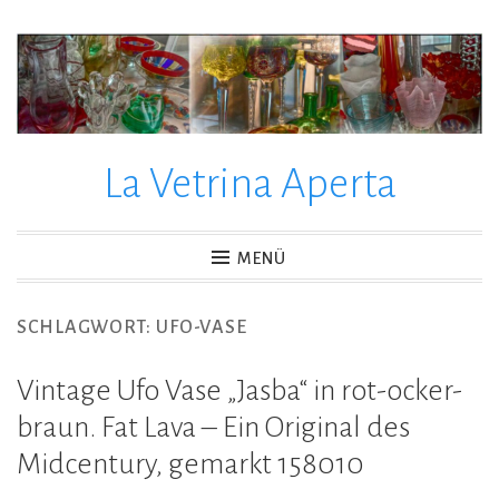
Zum
Inhalt
springen
La Vetrina Aperta
MENÜ
SCHLAGWORT:
UFO-VASE
Vintage Ufo Vase „Jasba“ in rot-ocker-
braun. Fat Lava – Ein Original des
Midcentury, gemarkt 158010