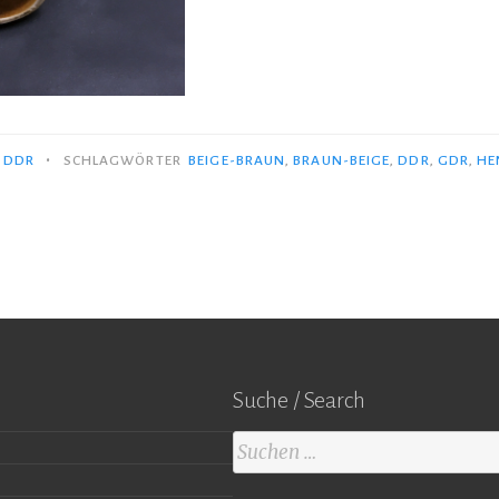
•
, DDR
SCHLAGWÖRTER
BEIGE-BRAUN
,
BRAUN-BEIGE
,
DDR
,
GDR
,
HE
Suche / Search
Suchen
nach: