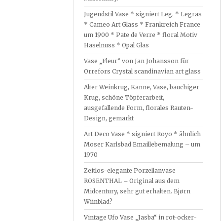
Jugendstil Vase * signiert Leg. * Legras
* Cameo Art Glass * Frankreich France
um 1900 * Pate de Verre * floral Motiv
Haselnuss * Opal Glas
Vase „Fleur“ von Jan Johansson für
Orrefors Crystal scandinavian art glass
Alter Weinkrug, Kanne, Vase, bauchiger
Krug, schöne Töpferarbeit,
ausgefallende Form, florales Rauten-
Design, gemarkt
Art Deco Vase * signiert Royo * ähnlich
Moser Karlsbad Emaillebemalung – um
1970
Zeitlos-elegante Porzellanvase
ROSENTHAL – Original aus dem
Midcentury, sehr gut erhalten. Bjørn
Wiinblad?
Vintage Ufo Vase „Jasba“ in rot-ocker-