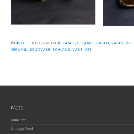
•
BILD
KATEGORIEN
KERAMIK, CERAMIC
,
VASEN, VASES
,
VEB
KERAMIK
,
KRUGVASE
,
SCHLANK
,
VASE
,
VEB
Meta
Anmelden
Eintrags-Feed