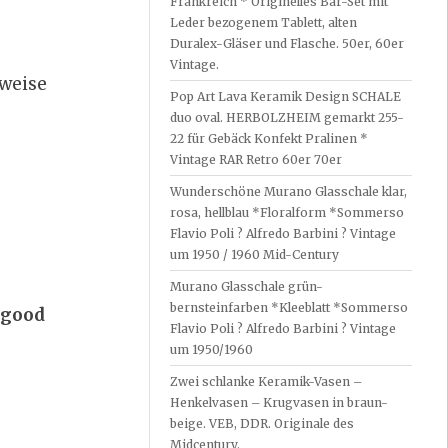
Frankreich * Originelles Bar-Set mit
Leder bezogenem Tablett, alten
Duralex-Gläser und Flasche. 50er, 60er
Vintage.
lweise
Pop Art Lava Keramik Design SCHALE
duo oval. HERBOLZHEIM gemarkt 255-
22 für Gebäck Konfekt Pralinen *
Vintage RAR Retro 60er 70er
Wunderschöne Murano Glasschale klar,
rosa, hellblau *Floralform *Sommerso
Flavio Poli ? Alfredo Barbini ? Vintage
um 1950 / 1960 Mid-Century
Murano Glasschale grün-
bernsteinfarben *Kleeblatt *Sommerso
 good
Flavio Poli ? Alfredo Barbini ? Vintage
um 1950/1960
Zwei schlanke Keramik-Vasen –
Henkelvasen – Krugvasen in braun-
beige. VEB, DDR. Originale des
Midcentury.