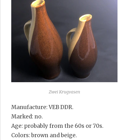
Zwei Krugvasen
Manufacture: VEB DDR.
Marked: no.
Age: probably from the 60s or 70s.
Colors: brown and beige.