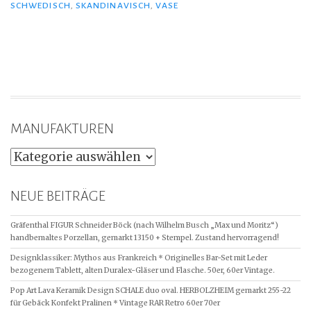
SCHWEDISCH
,
SKANDINAVISCH
,
VASE
MANUFAKTUREN
NEUE BEITRÄGE
Gräfenthal FIGUR Schneider Böck (nach Wilhelm Busch „Max und Moritz“)
handbemaltes Porzellan, gemarkt 13150 + Stempel. Zustand hervorragend!
Designklassiker: Mythos aus Frankreich * Originelles Bar-Set mit Leder
bezogenem Tablett, alten Duralex-Gläser und Flasche. 50er, 60er Vintage.
Pop Art Lava Keramik Design SCHALE duo oval. HERBOLZHEIM gemarkt 255-22
für Gebäck Konfekt Pralinen * Vintage RAR Retro 60er 70er