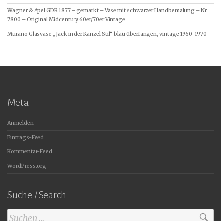
Wagner & Apel GDR 1877 – gemarkt – Vase mit schwarzer Handbemalung – Nr.
7800 – Original Midcentury 60er/70er Vintage
Murano Glasvase „Jack in der Kanzel Stil“ blau überfangen, vintage 1960-1970
Meta
Anmelden
Eintrags-Feed
Kommentar-Feed
WordPress.org
Suche / Search