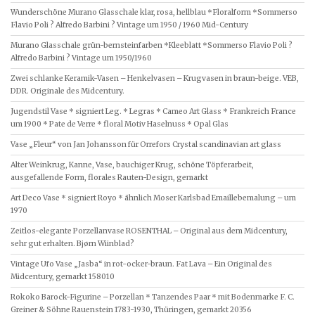
Wunderschöne Murano Glasschale klar, rosa, hellblau *Floralform *Sommerso
Flavio Poli ? Alfredo Barbini ? Vintage um 1950 / 1960 Mid-Century
Murano Glasschale grün-bernsteinfarben *Kleeblatt *Sommerso Flavio Poli ?
Alfredo Barbini ? Vintage um 1950/1960
Zwei schlanke Keramik-Vasen – Henkelvasen – Krugvasen in braun-beige. VEB,
DDR. Originale des Midcentury.
Jugendstil Vase * signiert Leg. * Legras * Cameo Art Glass * Frankreich France
um 1900 * Pate de Verre * floral Motiv Haselnuss * Opal Glas
Vase „Fleur“ von Jan Johansson für Orrefors Crystal scandinavian art glass
Alter Weinkrug, Kanne, Vase, bauchiger Krug, schöne Töpferarbeit,
ausgefallende Form, florales Rauten-Design, gemarkt
Art Deco Vase * signiert Royo * ähnlich Moser Karlsbad Emaillebemalung – um
1970
Zeitlos-elegante Porzellanvase ROSENTHAL – Original aus dem Midcentury,
sehr gut erhalten. Bjørn Wiinblad?
Vintage Ufo Vase „Jasba“ in rot-ocker-braun. Fat Lava – Ein Original des
Midcentury, gemarkt 158010
Rokoko Barock-Figurine – Porzellan * Tanzendes Paar * mit Bodenmarke F. C.
Greiner & Söhne Rauenstein 1783-1930, Thüringen, gemarkt 20356