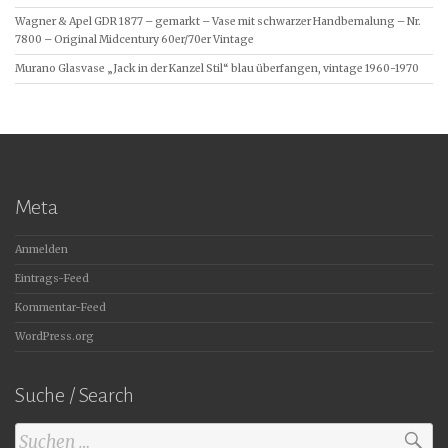
Wagner & Apel GDR 1877 – gemarkt – Vase mit schwarzer Handbemalung – Nr.
7800 – Original Midcentury 60er/70er Vintage
Murano Glasvase „Jack in der Kanzel Stil“ blau überfangen, vintage 1960-1970
Meta
Anmelden
Eintrags-Feed
Kommentar-Feed
WordPress.org
Suche / Search