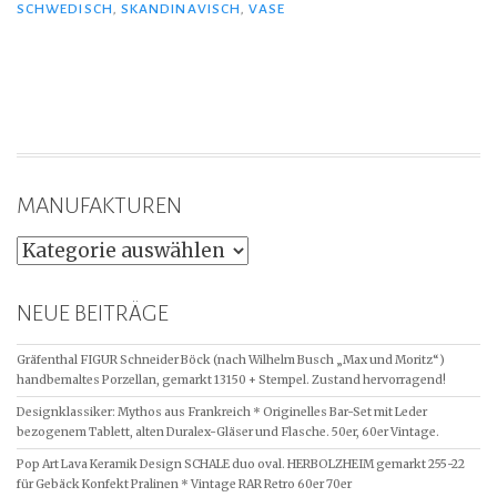
SCHWEDISCH
,
SKANDINAVISCH
,
VASE
MANUFAKTUREN
NEUE BEITRÄGE
Gräfenthal FIGUR Schneider Böck (nach Wilhelm Busch „Max und Moritz“)
handbemaltes Porzellan, gemarkt 13150 + Stempel. Zustand hervorragend!
Designklassiker: Mythos aus Frankreich * Originelles Bar-Set mit Leder
bezogenem Tablett, alten Duralex-Gläser und Flasche. 50er, 60er Vintage.
Pop Art Lava Keramik Design SCHALE duo oval. HERBOLZHEIM gemarkt 255-22
für Gebäck Konfekt Pralinen * Vintage RAR Retro 60er 70er