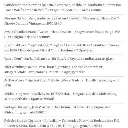
Wunderschöne Murano Glasschale klar, rosa, hellblau *Floralform *Sommerso
Flavio Poli ? Alfredo Barbini ? Vintage um 1950 / 1960 Mid-Century
Murano Glasschale grün-bernsteinfarben *Kleeblatt *Sommerso Flavio Poli ?
Alfredo Barbini ? Vintage um 1950/1960
Zwei schlanke Keramik-Vasen – Henkelvasen – Krugvasen in braun-beige. VEB,
DDR. Originale des Midcentury.
Jugendstil Vase * signiert Leg. * Legras * Cameo Art Glass * Frankreich France
um 1900 * Pate de Verre * floral Motiv Haselnuss * Opal Glas
Vase „Fleur“ von Jan Johansson für Orrefors Crystal scandinavian art glass
Alter Weinkrug, Kanne, Vase, bauchiger Krug, schöne Töpferarbeit,
ausgefallende Form, florales Rauten-Design, gemarkt
Art Deco Vase * signiert Royo * ähnlich Moser Karlsbad Emaillebemalung – um
1970
Zeitlos-elegante Porzellanvase ROSENTHAL – Original aus dem Midcentury,
sehr gut erhalten. Bjørn Wiinblad?
Vintage Ufo Vase „Jasba“ in rot-ocker-braun. Fat Lava – Ein Original des
Midcentury, gemarkt 158010
Rokoko Barock-Figurine – Porzellan * Tanzendes Paar * mit Bodenmarke F. C.
Greiner & Söhne Rauenstein 1783-1930, Thüringen, gemarkt 20356