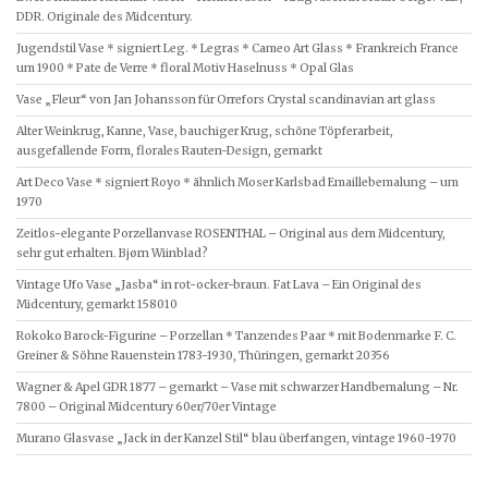
DDR. Originale des Midcentury.
Jugendstil Vase * signiert Leg. * Legras * Cameo Art Glass * Frankreich France
um 1900 * Pate de Verre * floral Motiv Haselnuss * Opal Glas
Vase „Fleur“ von Jan Johansson für Orrefors Crystal scandinavian art glass
Alter Weinkrug, Kanne, Vase, bauchiger Krug, schöne Töpferarbeit,
ausgefallende Form, florales Rauten-Design, gemarkt
Art Deco Vase * signiert Royo * ähnlich Moser Karlsbad Emaillebemalung – um
1970
Zeitlos-elegante Porzellanvase ROSENTHAL – Original aus dem Midcentury,
sehr gut erhalten. Bjørn Wiinblad?
Vintage Ufo Vase „Jasba“ in rot-ocker-braun. Fat Lava – Ein Original des
Midcentury, gemarkt 158010
Rokoko Barock-Figurine – Porzellan * Tanzendes Paar * mit Bodenmarke F. C.
Greiner & Söhne Rauenstein 1783-1930, Thüringen, gemarkt 20356
Wagner & Apel GDR 1877 – gemarkt – Vase mit schwarzer Handbemalung – Nr.
7800 – Original Midcentury 60er/70er Vintage
Murano Glasvase „Jack in der Kanzel Stil“ blau überfangen, vintage 1960-1970