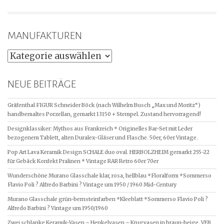
MANUFAKTUREN
MANUFAKTUREN
NEUE BEITRÄGE
Gräfenthal FIGUR Schneider Böck (nach Wilhelm Busch „Max und Moritz“)
handbemaltes Porzellan, gemarkt 13150 + Stempel. Zustand hervorragend!
Designklassiker: Mythos aus Frankreich * Originelles Bar-Set mit Leder
bezogenem Tablett, alten Duralex-Gläser und Flasche. 50er, 60er Vintage.
Pop Art Lava Keramik Design SCHALE duo oval. HERBOLZHEIM gemarkt 255-22
für Gebäck Konfekt Pralinen * Vintage RAR Retro 60er 70er
Wunderschöne Murano Glasschale klar, rosa, hellblau *Floralform *Sommerso
Flavio Poli ? Alfredo Barbini ? Vintage um 1950 / 1960 Mid-Century
Murano Glasschale grün-bernsteinfarben *Kleeblatt *Sommerso Flavio Poli ?
Alfredo Barbini ? Vintage um 1950/1960
Zwei schlanke Keramik-Vasen – Henkelvasen – Krugvasen in braun-beige. VEB,