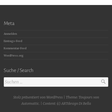
Meta
Anmelden
Eintrags-Feed
Kommentar-Feed
WordPress.org
Suche / Search
Suchen
nach:
Stolz präsentiert von WordPress
|
Theme: Toujours von
Automattic
.
| Content:
(c) ARTdesign Di Bella