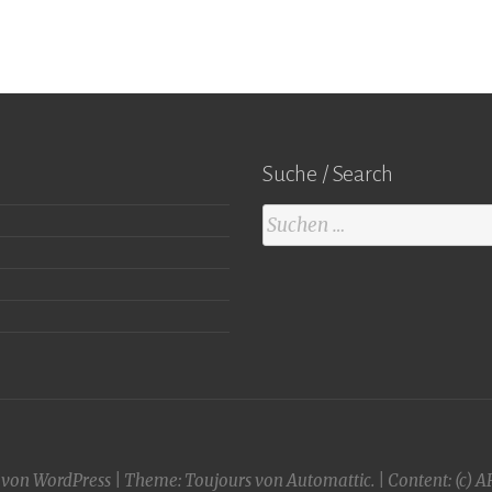
Suche / Search
Suchen
nach:
t von WordPress
|
Theme: Toujours von
Automattic
.
| Content:
(c) A