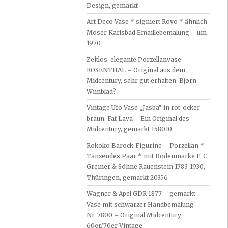
Design, gemarkt
Art Deco Vase * signiert Royo * ähnlich
Moser Karlsbad Emaillebemalung – um
1970
Zeitlos-elegante Porzellanvase
ROSENTHAL – Original aus dem
Midcentury, sehr gut erhalten. Bjørn
Wiinblad?
Vintage Ufo Vase „Jasba“ in rot-ocker-
braun. Fat Lava – Ein Original des
Midcentury, gemarkt 158010
Rokoko Barock-Figurine – Porzellan *
Tanzendes Paar * mit Bodenmarke F. C.
Greiner & Söhne Rauenstein 1783-1930,
Thüringen, gemarkt 20356
Wagner & Apel GDR 1877 – gemarkt –
Vase mit schwarzer Handbemalung –
Nr. 7800 – Original Midcentury
60er/70er Vintage