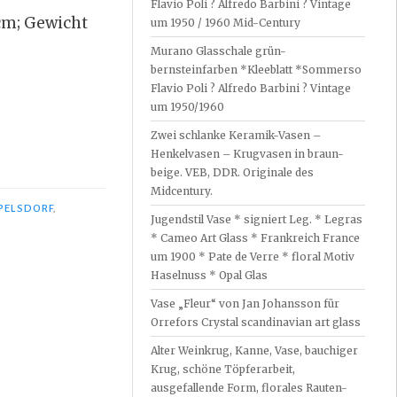
Flavio Poli ? Alfredo Barbini ? Vintage
cm; Gewicht
um 1950 / 1960 Mid-Century
Murano Glasschale grün-
bernsteinfarben *Kleeblatt *Sommerso
Flavio Poli ? Alfredo Barbini ? Vintage
um 1950/1960
Zwei schlanke Keramik-Vasen –
Henkelvasen – Krugvasen in braun-
beige. VEB, DDR. Originale des
Midcentury.
PPELSDORF
,
Jugendstil Vase * signiert Leg. * Legras
* Cameo Art Glass * Frankreich France
um 1900 * Pate de Verre * floral Motiv
Haselnuss * Opal Glas
Vase „Fleur“ von Jan Johansson für
Orrefors Crystal scandinavian art glass
Alter Weinkrug, Kanne, Vase, bauchiger
Krug, schöne Töpferarbeit,
ausgefallende Form, florales Rauten-