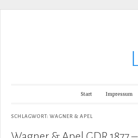
Zum
Inhalt
springen
Start
Impressum
SCHLAGWORT:
WAGNER & APEL
Wagner & Apel GDR 1877 – 