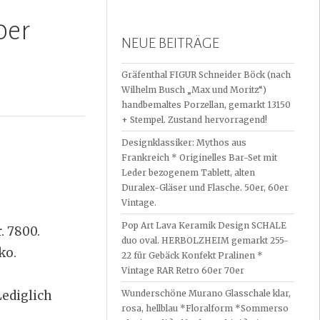
0er
NEUE BEITRÄGE
Gräfenthal FIGUR Schneider Böck (nach
Wilhelm Busch „Max und Moritz“)
handbemaltes Porzellan, gemarkt 13150
+ Stempel. Zustand hervorragend!
Designklassiker: Mythos aus
Frankreich * Originelles Bar-Set mit
Leder bezogenem Tablett, alten
Duralex-Gläser und Flasche. 50er, 60er
Vintage.
Pop Art Lava Keramik Design SCHALE
. 7800.
duo oval. HERBOLZHEIM gemarkt 255-
ko.
22 für Gebäck Konfekt Pralinen *
Vintage RAR Retro 60er 70er
Lediglich
Wunderschöne Murano Glasschale klar,
rosa, hellblau *Floralform *Sommerso