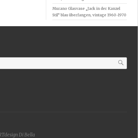
Murano Glasvase „Jack in der Kanzel
Stil“ blau überfangen, vintage 1960-1970
RTdesign Di Bella